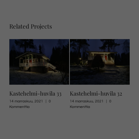
Related Projects
4
Kastehelmi-huvila 33
Kastehelmi-huvila 32
Kas
14 marraskuu, 2021
|
0
14 marraskuu, 2021
|
0
14 m
Kommenttia
Kommenttia
Komm