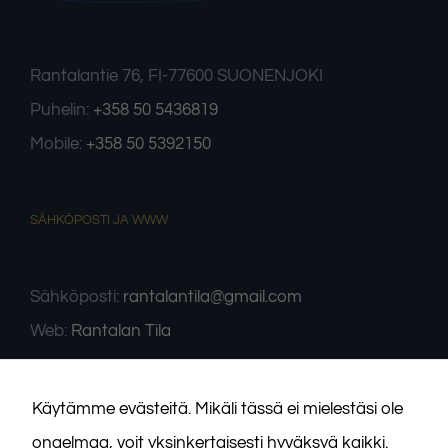
Rantalantie 76, FI-77600 SUONENJOKI
Puhelin:
+358 50 5436819
Mobile:
+358 50 5392150
Välttämättömät
Nämä evästeet
eivät ole
SÄHKÖPOSTI JA WWW
valinnaisia. Niitä
tarvitaan, jotta
sivusto voi toimia.
Sähköposti:
rantalantila@gmail.com
Web:
Rantalan Tila
Tilastot
Voidaksemme
parantaa
sivuston
Käytämme evästeitä. Mikäli tässä ei mielestäsi ole
toiminnallisuutta
ja rakennetta
ongelmaa, voit yksinkertaisesti hyväksyä kaikki.
sen perusteella