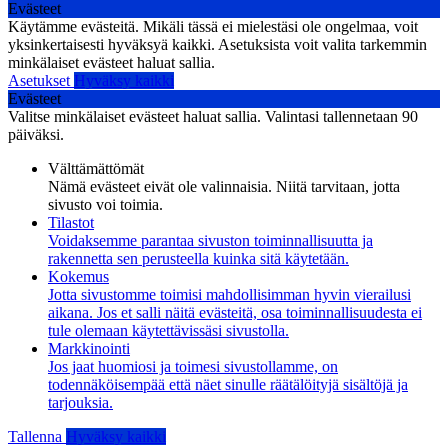
Evästeet
Käytämme evästeitä. Mikäli tässä ei mielestäsi ole ongelmaa, voit
yksinkertaisesti hyväksyä kaikki. Asetuksista voit valita tarkemmin
minkälaiset evästeet haluat sallia.
Asetukset
Hyväksy kaikki
Evästeet
Valitse minkälaiset evästeet haluat sallia. Valintasi tallennetaan 90
päiväksi.
Välttämättömät
Nämä evästeet eivät ole valinnaisia. Niitä tarvitaan, jotta
sivusto voi toimia.
Tilastot
Voidaksemme parantaa sivuston toiminnallisuutta ja
rakennetta sen perusteella kuinka sitä käytetään.
Kokemus
Jotta sivustomme toimisi mahdollisimman hyvin vierailusi
aikana. Jos et salli näitä evästeitä, osa toiminnallisuudesta ei
tule olemaan käytettävissäsi sivustolla.
Markkinointi
Jos jaat huomiosi ja toimesi sivustollamme, on
todennäköisempää että näet sinulle räätälöityjä sisältöjä ja
tarjouksia.
Tallenna
Hyväksy kaikki