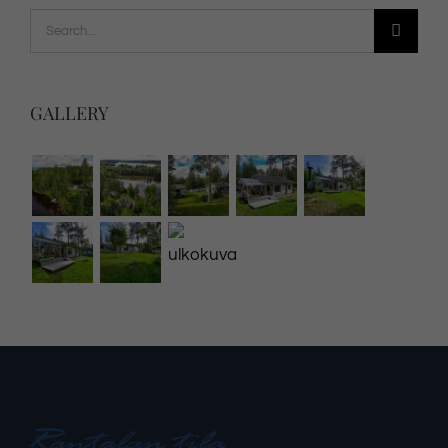
Search
for:
GALLERY