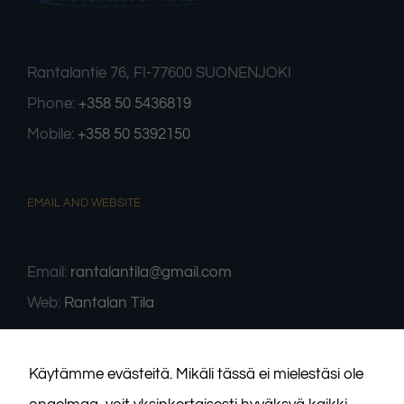
Rantalantie 76, FI-77600 SUONENJOKI
Phone:
+358 50 5436819
Mobile:
+358 50 5392150
Välttämättömät
Nämä evästeet
eivät ole
EMAIL AND WEBSITE
valinnaisia. Niitä
tarvitaan, jotta
sivusto voi toimia.
Email:
rantalantila@gmail.com
Web:
Rantalan Tila
Tilastot
Voidaksemme
parantaa
sivuston
toiminnallisuutta
Käytämme evästeitä. Mikäli tässä ei mielestäsi ole
ja rakennetta
sen perusteella