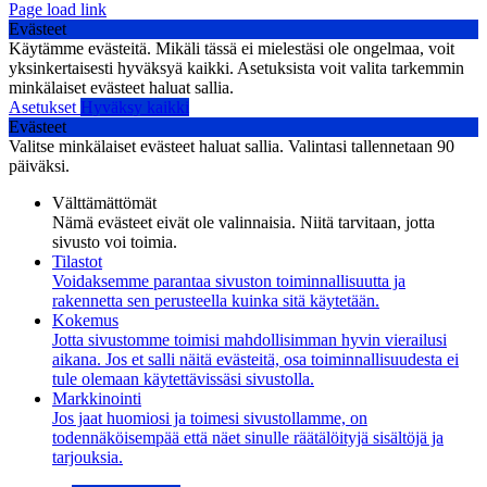
Page load link
Evästeet
Käytämme evästeitä. Mikäli tässä ei mielestäsi ole ongelmaa, voit
yksinkertaisesti hyväksyä kaikki. Asetuksista voit valita tarkemmin
minkälaiset evästeet haluat sallia.
Asetukset
Hyväksy kaikki
Evästeet
Valitse minkälaiset evästeet haluat sallia. Valintasi tallennetaan 90
päiväksi.
Välttämättömät
Nämä evästeet eivät ole valinnaisia. Niitä tarvitaan, jotta
sivusto voi toimia.
Tilastot
Voidaksemme parantaa sivuston toiminnallisuutta ja
rakennetta sen perusteella kuinka sitä käytetään.
Kokemus
Jotta sivustomme toimisi mahdollisimman hyvin vierailusi
aikana. Jos et salli näitä evästeitä, osa toiminnallisuudesta ei
tule olemaan käytettävissäsi sivustolla.
Markkinointi
Jos jaat huomiosi ja toimesi sivustollamme, on
todennäköisempää että näet sinulle räätälöityjä sisältöjä ja
tarjouksia.