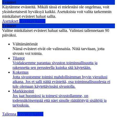
Evästeet
Käytämme evästeitä. Mikäli tässä ei mielestäsi ole ongelmaa, voit
yksinkertaisesti hyväksyä kaikki. Asetuksista voit valita tarkemmin
minkälaiset evästeet haluat sallia.
Asetukset
Hyväksy kaikki
Evästeet
Valitse minkälaiset evästeet haluat sallia. Valintasi tallennetaan 90
päiväksi.
Välttämättömät
Nämä evästeet eivät ole valinnaisia. Niitä tarvitaan, jotta
sivusto voi toimia.
Tilastot
Voidaksemme parantaa sivuston toiminnallisuutta ja
rakennetta sen perusteella kuinka sitä käytetään.
Kokemus
Jotta sivustomme toimisi mahdollisimman hyvin vierailusi
aikana. Jos et salli näitä evästeitä, osa toiminnallisuudesta ei
tule olemaan käytettävissäsi sivustolla.
Markkinointi
Jos jaat huomiosi ja toimesi sivustollamme, on
todennäköisempää että näet sinulle räätälöityjä sisältöjä ja
tarjouksia.
Tallenna
Hyväksy kaikki