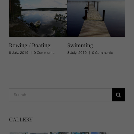
Rowing / Boating
Swimming
Tah
Tah
ents
8 July, 2019
|
0 Comments
8 July, 2019
|
0 Comments
8 Jul
Search
for:
GALLERY