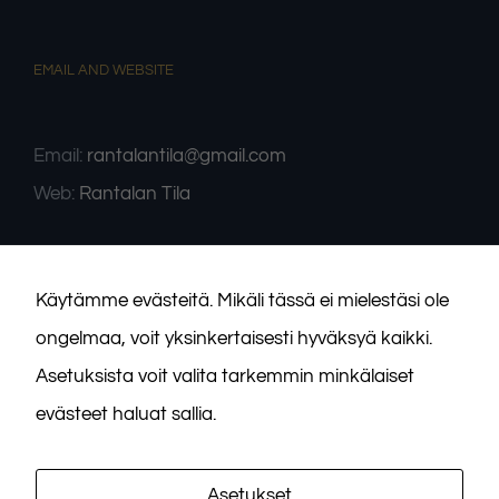
EMAIL AND WEBSITE
Välttämättömät
Nämä evästeet
Email:
rantalantila@gmail.com
eivät ole
valinnaisia. Niitä
Web:
Rantalan Tila
tarvitaan, jotta
sivusto voi toimia.
Tilastot
Käytämme evästeitä. Mikäli tässä ei mielestäsi ole
Voidaksemme
parantaa
ongelmaa, voit yksinkertaisesti hyväksyä kaikki.
sivuston
Asetuksista voit valita tarkemmin minkälaiset
toiminnallisuutta
ja rakennetta
evästeet haluat sallia.
sen perusteella
kuinka sitä
käytetään.
Asetukset