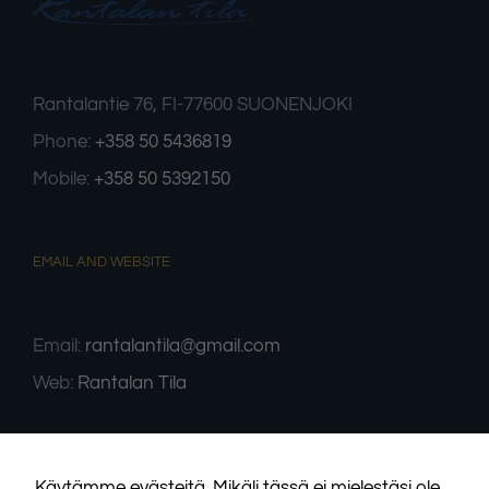
Rantalantie 76, FI-77600 SUONENJOKI
Phone:
+358 50 5436819
Mobile:
+358 50 5392150
Välttämättömät
Nämä evästeet
eivät ole
EMAIL AND WEBSITE
valinnaisia. Niitä
tarvitaan, jotta
sivusto voi toimia.
Email:
rantalantila@gmail.com
Web:
Rantalan Tila
Tilastot
Voidaksemme
parantaa
sivuston
toiminnallisuutta
ja rakennetta
Käytämme evästeitä. Mikäli tässä ei mielestäsi ole