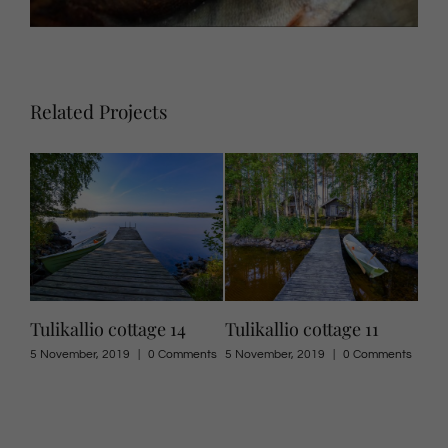
Related Projects
Tulikallio cottage 14
Tulikallio cottage 11
Row
ents
5 November, 2019
|
0 Comments
5 November, 2019
|
0 Comments
8 Jul