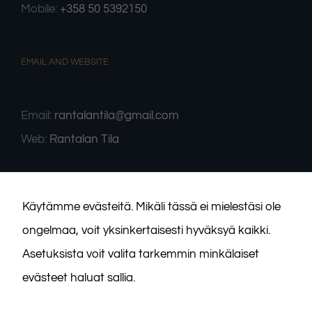
Mobile:
+358 50 5392150
Tilastot
Voidaksemme
EMAIL AND WEBSITE
parantaa
sivuston
toiminnallisuutta
ja rakennetta
sen perusteella
Email:
rantalantila@gmail.com
kuinka sitä
Web:
Rantalan Tila
käytetään.
Kokemus
Jotta sivustomme
Käytämme evästeitä. Mikäli tässä ei mielestäsi ole
toimisi
mahdollisimman
ongelmaa, voit yksinkertaisesti hyväksyä kaikki.
hyvin vierailusi
aikana. Jos et salli
Asetuksista voit valita tarkemmin minkälaiset
näitä evästeitä,
osa
evästeet haluat sallia.
toiminnallisuudesta
ei tule olemaan
käytettävissäsi