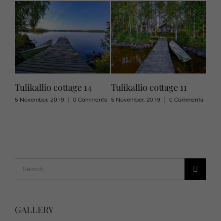
Tulikallio cottage 14
Tulikallio cottage 11
Row
ents
5 November, 2019
|
0 Comments
5 November, 2019
|
0 Comments
8 Jul
Search
for:
GALLERY