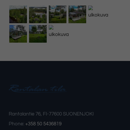
Välttämättömät
Nämä evästeet
eivät ole
Rantalantie 76, FI-77600 SUONENJOKI
valinnaisia. Niitä
tarvitaan, jotta
Phone:
+358 50 5436819
sivusto voi toimia.