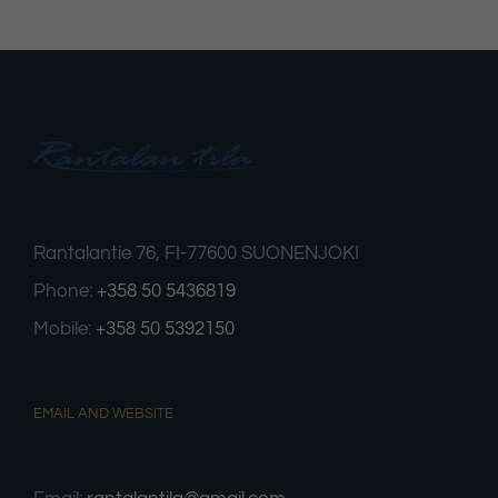
Rantalantie 76, FI-77600 SUONENJOKI
Välttämättömät
Phone:
+358 50 5436819
Nämä evästeet
eivät ole
Mobile:
+358 50 5392150
valinnaisia. Niitä
tarvitaan, jotta
sivusto voi toimia.
EMAIL AND WEBSITE
Tilastot
Voidaksemme