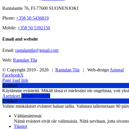
Rantalantie 76, FI-77600 SUONENJOKI
Phone:
+358 50 5436819
Mobile:
+358 50 5392150
Email and website
Email:
rantalantila@gmail.com
Web:
Rantalan Tila
© Copyright 2019 -
2026 |
Rantalan Tila
| Web-design
Anigraf
Facebook
X
Page load link
Evästeet
Käytämme evästeitä. Mikäli tässä ei mielestäsi ole ongelmaa, voit yksin
Asetukset
Hyväksy kaikki
Evästeet
Valitse minkälaiset evästeet haluat sallia. Valintasi tallennetaan 90 päi
Välttämättömät
Nämä evästeet eivät ole valinnaisia. Niitä tarvitaan, jotta sivusto
Tilastot