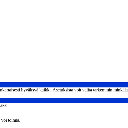
kertaisesti hyväksyä kaikki. Asetuksista voit valita tarkemmin minkälais
väksi.
 voi toimia.