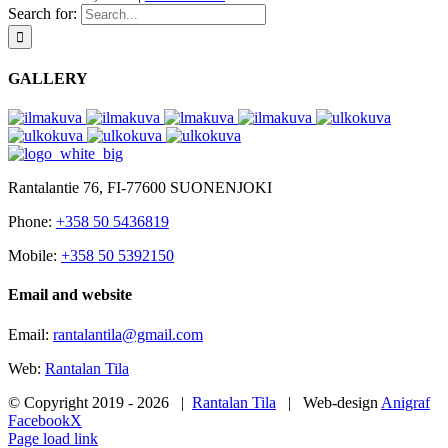
ei tule olemaan
Search for:
käytettävissäsi
sivustolla.
GALLERY
Markkinointi
Jos jaat huomiosi
ja toimesi
sivustollamme, on
todennäköisempää
Rantalantie 76, FI-77600 SUONENJOKI
että näet sinulle
räätälöityjä
Phone:
+358 50 5436819
sisältöjä ja
Mobile:
+358 50 5392150
tarjouksia.
Email and website
Email:
rantalantila@gmail.com
Web:
Rantalan Tila
© Copyright 2019 -
2026 |
Rantalan Tila
| Web-design
Anigraf
Facebook
X
Page load link