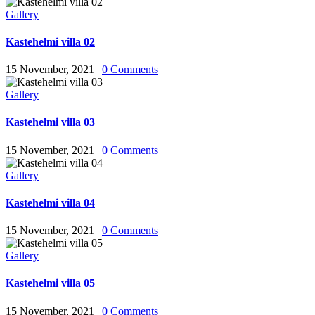
sivusto voi
Gallery
toimia.
Kastehelmi villa 02
15 November, 2021
|
0 Comments
Tilastot
Voidaksemme
Gallery
parantaa
sivuston
Kastehelmi villa 03
toiminnallisuutta
ja rakennetta sen
perusteella
15 November, 2021
|
0 Comments
kuinka sitä
käytetään.
Gallery
Kastehelmi villa 04
Kokemus
15 November, 2021
|
0 Comments
Jotta sivustomme
toimisi
Gallery
mahdollisimman
hyvin vierailusi
Kastehelmi villa 05
aikana. Jos et salli
näitä evästeitä, osa
toiminnallisuudesta
15 November, 2021
|
0 Comments