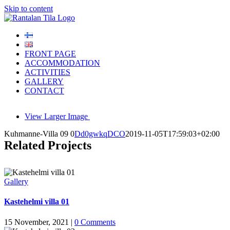
Skip to content
FRONT PAGE
ACCOMMODATION
ACTIVITIES
GALLERY
CONTACT
View Larger Image
Kuhmanne-Villa 09 0
Dd0gwkqDCO
2019-11-05T17:59:03+02:00
Related Projects
Gallery
Välttämättömät
Kastehelmi villa 01
Nämä evästeet
eivät ole
valinnaisia. Niitä
15 November, 2021
|
0 Comments
tarvitaan, jotta